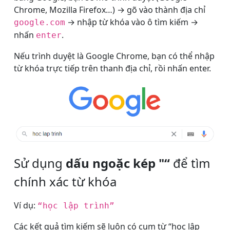
Chrome, Mozilla Firefox…)
→
gõ vào thành địa chỉ
→
nhập từ khóa vào ô tìm kiếm
→
google.com
nhấn
.
enter
Nếu trình duyệt là Google Chrome, bạn có thể nhập
từ khóa trực tiếp trên thanh địa chỉ, rồi nhấn enter.
Sử dụng
dấu ngoặc kép "“
để tìm
chính xác từ khóa
Ví dụ:
“học lập trình”
Các kết quả tìm kiếm sẽ luôn có cụm từ “học lập