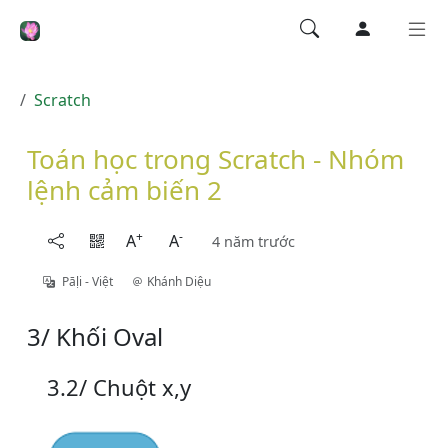
Scratch
Toán học trong Scratch - Nhóm
lệnh cảm biến 2
+
-
A
A
4 năm trước
Pāḷi - Việt
Khánh Diệu
3/ Khối Oval
3.2/ Chuột x,y