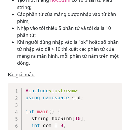
Tạo một mảng
có 10 phần tử kiểu
hocSinh
string;
Các phần tử của mảng được nhập vào từ bàn
phím;
Nhập vào tối thiểu 5 phần tử và tối đa là 10
phần tử;
Khi người dùng nhập vào là "ok" hoặc số phần
tử nhập vào đã > 10 thì xuất các phần tử của
mảng ra màn hình, mỗi phần từ nằm trên một
dòng.
Bài giải mẫu
Copy
#
include
<iostream>
using
namespace
 std
;
int
main
(
)
{
  string hocSinh
[
10
]
;
int
 dem 
=
0
;