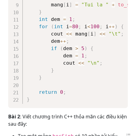
	    mang
[
i
]
=
"Tui la "
+
to_str
}
int
 dem 
=
1
;
for
(
int
 i
=
80
;
 i
<
100
;
 i
++
)
{
	    cout 
<<
 mang
[
i
]
<<
"\t"
;
	    dem
++
;
if
(
dem 
>
5
)
{
	        dem 
=
1
;
	        cout 
<<
"\n"
;
}
}
return
0
;
}
Bài 2
: Viết chương trình C++ thỏa mãn các điều kiện
sau đây: