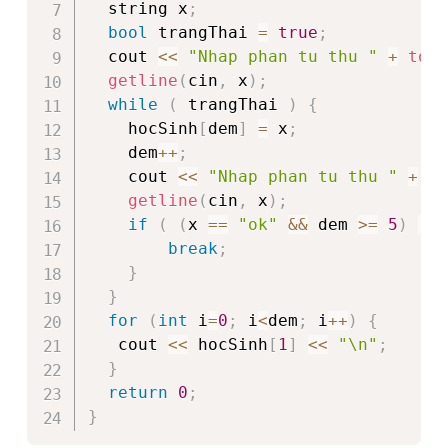
  string x
;
bool
 trangThai 
=
true
;
  cout 
<<
"Nhap phan tu thu "
+
to_s
getline
(
cin
,
 x
)
;
while
(
 trangThai 
)
{
    hocSinh
[
dem
]
=
 x
;
    dem
++
;
    cout 
<<
"Nhap phan tu thu "
+
to
getline
(
cin
,
 x
)
;
if
(
(
x 
==
"ok"
&&
 dem 
>=
5
)
||
 
break
;
}
}
for
(
int
 i
=
0
;
 i
<
dem
;
 i
++
)
{
   cout 
<<
 hocSinh
[
1
]
<<
"\n"
;
}
return
0
;
}