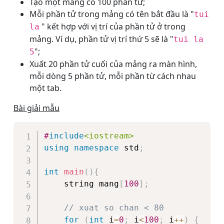
Tạo một mảng có 100 phần tử;
Mỗi phần tử trong mảng có tên bắt đầu là "
tui
" kết hợp với vị trí của phần tử ở trong
la
mảng. Ví dụ, phần tử vị trí thứ 5 sẽ là "
tui la
";
5
Xuất 20 phần tử cuối của mảng ra màn hình,
mỗi dòng 5 phần tử, mỗi phần từ cách nhau
một tab.
Bài giải mẫu
Copy
#
include
<iostream>
using
namespace
 std
;
int
main
(
)
{
    string mang
[
100
]
;
// xuat so chan < 80
for
(
int
 i
=
0
;
 i
<
100
;
 i
++
)
{